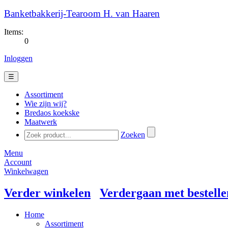
Banketbakkerij-Tearoom H. van Haaren
Items:
0
Inloggen
☰
Assortiment
Wie zijn wij?
Bredaos koekske
Maatwerk
Zoeken
Menu
Account
Winkelwagen
Verder winkelen
Verdergaan met bestelle
Home
Assortiment