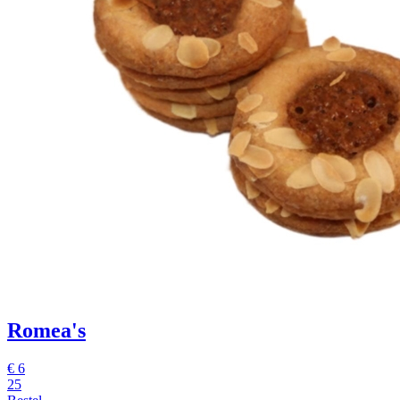
Romea's
€
6
25