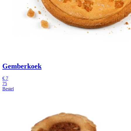
Gemberkoek
€
7
75
Bestel