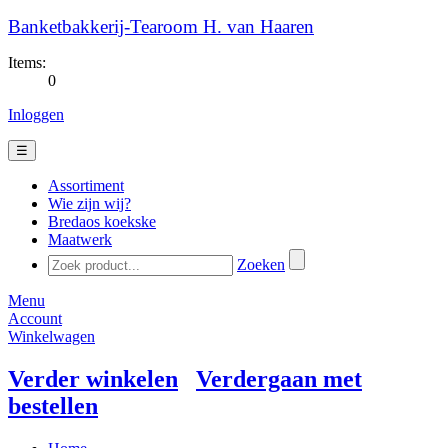
Banketbakkerij-Tearoom H. van Haaren
Items:
0
Inloggen
☰
Assortiment
Wie zijn wij?
Bredaos koekske
Maatwerk
Zoeken
Menu
Account
Winkelwagen
Verder winkelen
Verdergaan met
bestellen