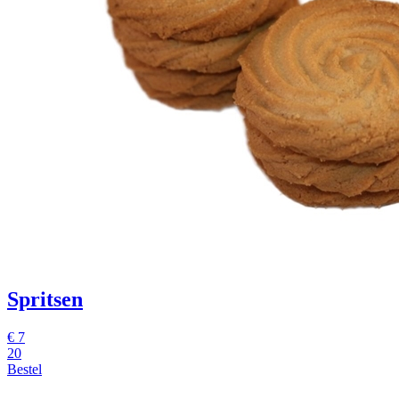
Spritsen
€
7
20
Bestel