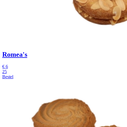
Romea's
€
6
25
Bestel