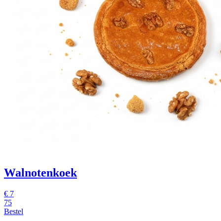
Walnotenkoek
€
7
75
Bestel