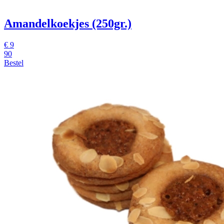
Amandelkoekjes (250gr.)
€
9
90
Bestel