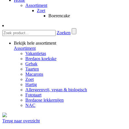
Home
Assortiment
Zoet
Boerencake
Zoeken
Bekijk hele assortiment
Assortiment
Vakantietas
Bredaos koekske
Gebak
Taarten
Macarons
Zoet
Hartig
Allergeenvrij, vegan & biologisch
Fototaart
Bredaose lekkernijen
NAC
Terug naar overzicht