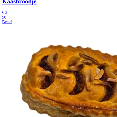
Kaasbroodje
€
2
50
Bestel