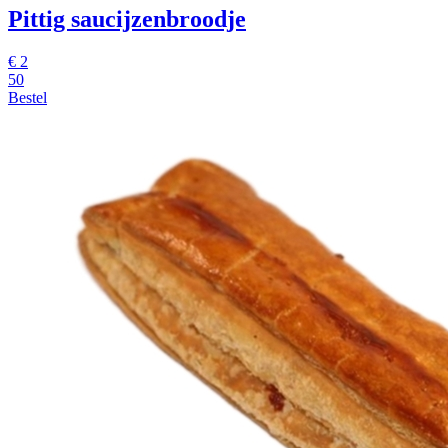
Pittig saucijzenbroodje
€
2
50
Bestel