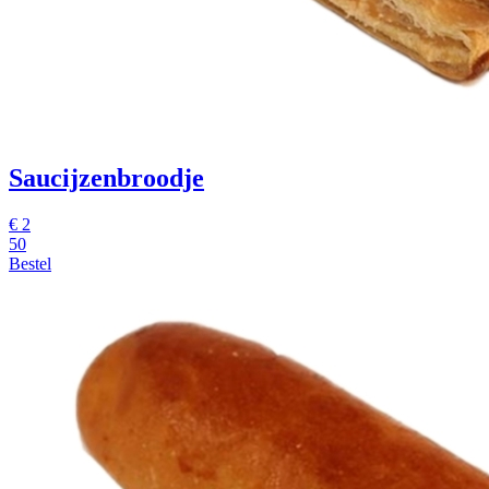
Saucijzenbroodje
€
2
50
Bestel