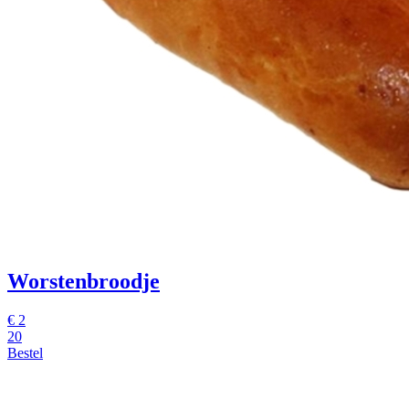
Worstenbroodje
€
2
20
Bestel