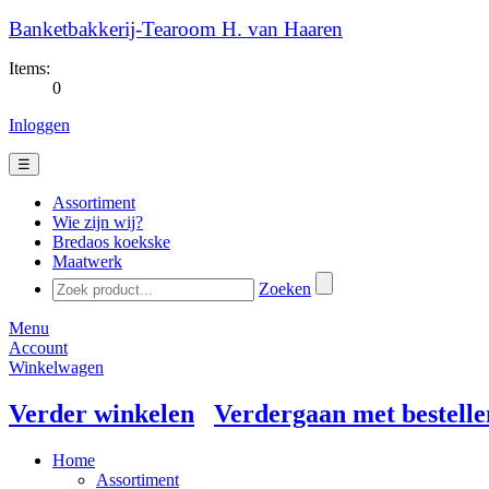
Banketbakkerij-Tearoom H. van Haaren
Items:
0
Inloggen
☰
Assortiment
Wie zijn wij?
Bredaos koekske
Maatwerk
Zoeken
Menu
Account
Winkelwagen
Verder winkelen
Verdergaan met bestelle
Home
Assortiment