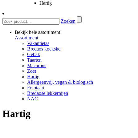
Hartig
Zoeken
Bekijk hele assortiment
Assortiment
Vakantietas
Bredaos koekske
Gebak
Taarten
Macarons
Zoet
Hartig
Allergeenvrij, vegan & biologisch
Fototaart
Bredaose lekkernijen
NAC
Hartig