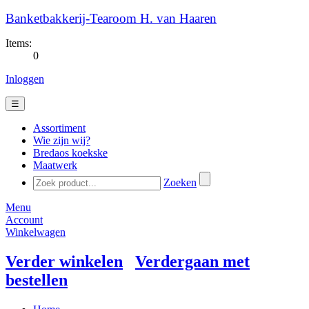
Banketbakkerij-Tearoom H. van Haaren
Items:
0
Inloggen
☰
Assortiment
Wie zijn wij?
Bredaos koekske
Maatwerk
Zoeken
Menu
Account
Winkelwagen
Verder winkelen
Verdergaan met
bestellen