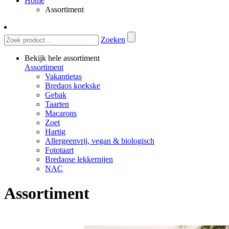
Home
Assortiment
Zoeken
Bekijk hele assortiment
Assortiment
Vakantietas
Bredaos koekske
Gebak
Taarten
Macarons
Zoet
Hartig
Allergeenvrij, vegan & biologisch
Fototaart
Bredaose lekkernijen
NAC
Assortiment