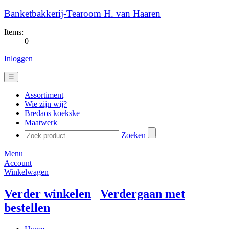
Banketbakkerij-Tearoom H. van Haaren
Items:
0
Inloggen
☰
Assortiment
Wie zijn wij?
Bredaos koekske
Maatwerk
Zoeken
Menu
Account
Winkelwagen
Verder winkelen
Verdergaan met
bestellen