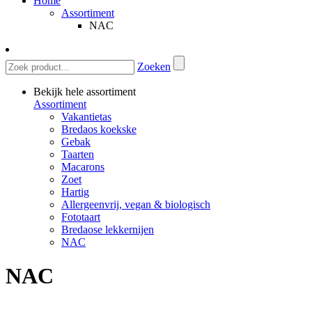
Home
Assortiment
NAC
Zoeken
Bekijk hele assortiment
Assortiment
Vakantietas
Bredaos koekske
Gebak
Taarten
Macarons
Zoet
Hartig
Allergeenvrij, vegan & biologisch
Fototaart
Bredaose lekkernijen
NAC
NAC