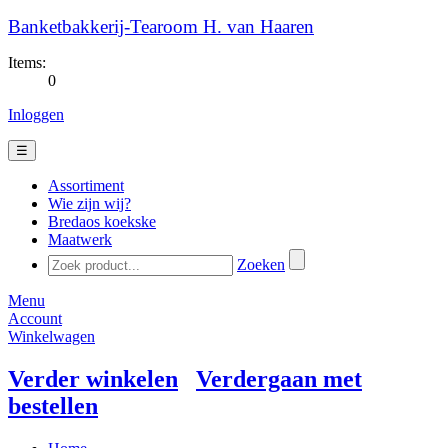
Banketbakkerij-Tearoom H. van Haaren
Items:
0
Inloggen
☰
Assortiment
Wie zijn wij?
Bredaos koekske
Maatwerk
Zoeken
Menu
Account
Winkelwagen
Verder winkelen
Verdergaan met
bestellen