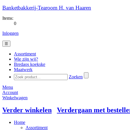
Banketbakkerij-Tearoom H. van Haaren
Items:
0
Inloggen
☰
Assortiment
Wie zijn wij?
Bredaos koekske
Maatwerk
Zoeken
Menu
Account
Winkelwagen
Verder winkelen
Verdergaan met bestelle
Home
Assortiment