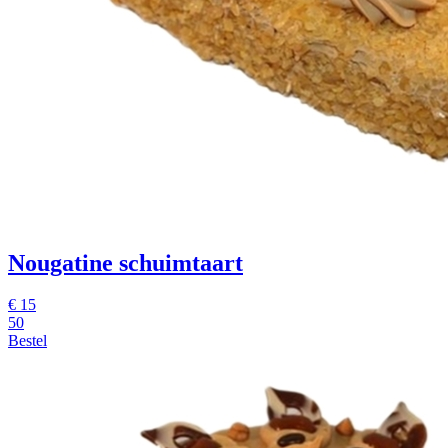
Nougatine schuimtaart
€
15
50
Bestel