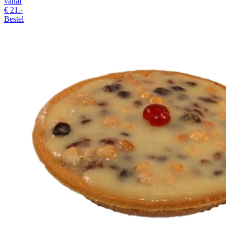
vanaf
€
21.-
Bestel