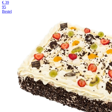
€
39
95
Bestel