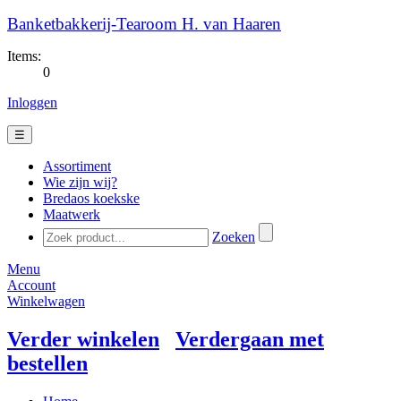
Banketbakkerij-Tearoom H. van Haaren
Items:
0
Inloggen
☰
Assortiment
Wie zijn wij?
Bredaos koekske
Maatwerk
Zoeken
Menu
Account
Winkelwagen
Verder winkelen
Verdergaan met
bestellen