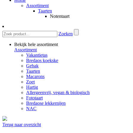
Home
Assortiment
Taarten
Notentaart
Zoeken
Bekijk hele assortiment
Assortiment
Vakantietas
Bredaos koekske
Gebak
Taarten
Macarons
Zoet
Hartig
Allergeenvrij, vegan & biologisch
Fototaart
Bredaose lekkernijen
NAC
Terug naar overzicht