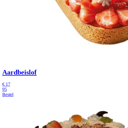
Aardbeislof
€
17
95
Bestel