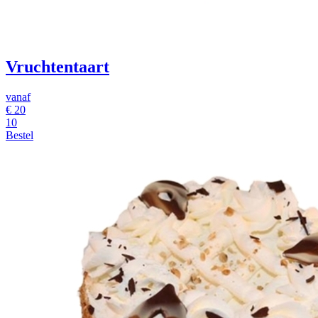
Vruchtentaart
vanaf
€
20
10
Bestel