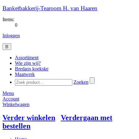
Banketbakkerij-Tearoom H. van Haaren
Items:
0
Inloggen
☰
Assortiment
Wie zijn wij?
Bredaos koekske
Maatwerk
Zoeken
Menu
Account
Winkelwagen
Verder winkelen
Verdergaan met
bestellen