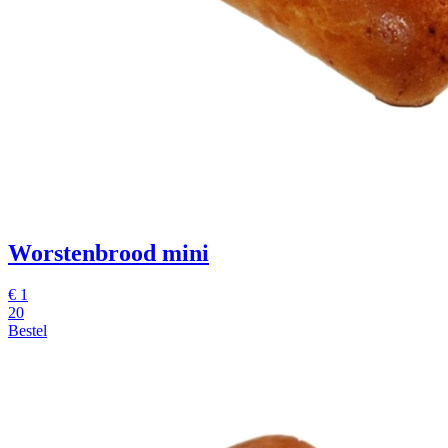
Worstenbrood mini
€
1
20
Bestel