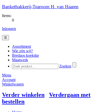
Banketbakkerij-Tearoom H. van Haaren
Items:
0
Inloggen
☰
Assortiment
Wie zijn wij?
Bredaos koekske
Maatwerk
Zoeken
Menu
Account
Winkelwagen
Verder winkelen
Verdergaan met
bestellen