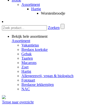
Home
Assortiment
Hartig
Worstenbroodje
Zoeken
Bekijk hele assortiment
Assortiment
Vakantietas
Bredaos koekske
Gebak
Taarten
Macarons
Zoet
Hartig
Allergeenvrij, vegan & biologisch
Fototaart
Bredaose lekkernijen
NAC
Terug naar overzicht