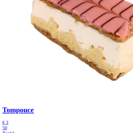
Tompouce
€
3
50