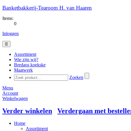
Banketbakkerij-Tearoom H. van Haaren
Items:
0
Inloggen
☰
Assortiment
Wie zijn wij?
Bredaos koekske
Maatwerk
Zoeken
Menu
Account
Winkelwagen
Verder winkelen
Verdergaan met bestelle
Home
Assortiment