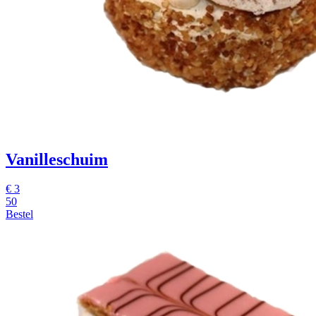
Vanilleschuim
€
3
50
Bestel