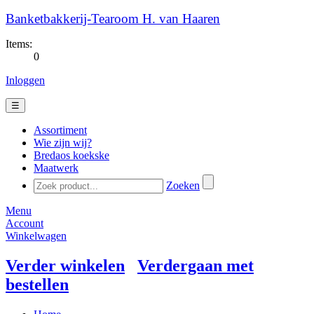
Banketbakkerij-Tearoom H. van Haaren
Items:
0
Inloggen
☰
Assortiment
Wie zijn wij?
Bredaos koekske
Maatwerk
Zoeken
Menu
Account
Winkelwagen
Verder winkelen
Verdergaan met
bestellen