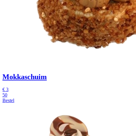
Mokkaschuim
€
3
50
Bestel