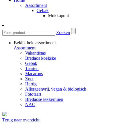
Home
Assortiment
Gebak
Mokkapunt
Zoeken
Bekijk hele assortiment
Assortiment
Vakantietas
Bredaos koekske
Gebak
Taarten
Macarons
Zoet
Hartig
Allergeenvrij, vegan & biologisch
Fototaart
Bredaose lekkernijen
NAC
Terug naar overzicht