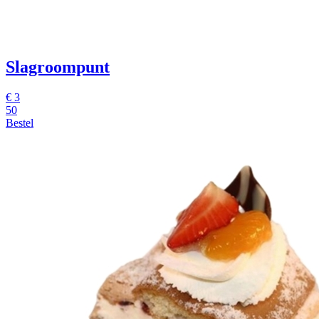
Slagroompunt
€
3
50
Bestel