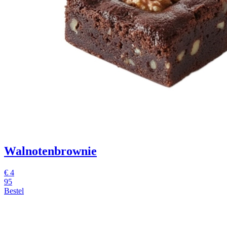
Walnotenbrownie
€
4
95
Bestel