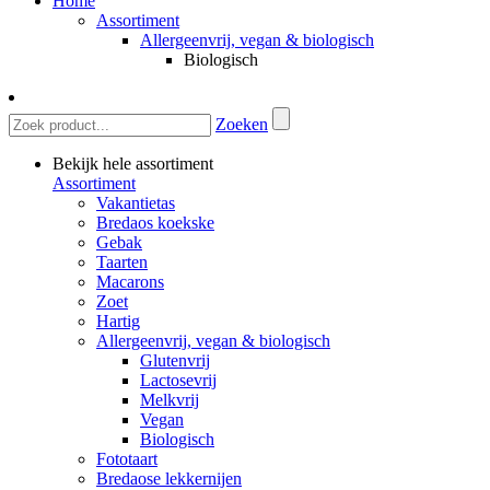
Home
Assortiment
Allergeenvrij, vegan & biologisch
Biologisch
Zoeken
Bekijk hele assortiment
Assortiment
Vakantietas
Bredaos koekske
Gebak
Taarten
Macarons
Zoet
Hartig
Allergeenvrij, vegan & biologisch
Glutenvrij
Lactosevrij
Melkvrij
Vegan
Biologisch
Fototaart
Bredaose lekkernijen