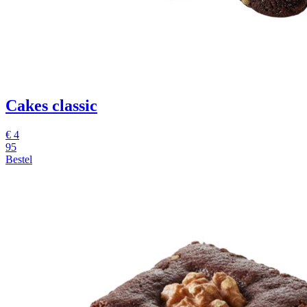
Cakes classic
€
4
95
Bestel