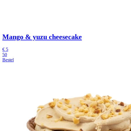
Mango & yuzu cheesecake
€
5
50
Bestel