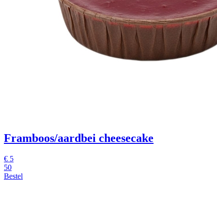
Framboos/aardbei cheesecake
€
5
50
Bestel