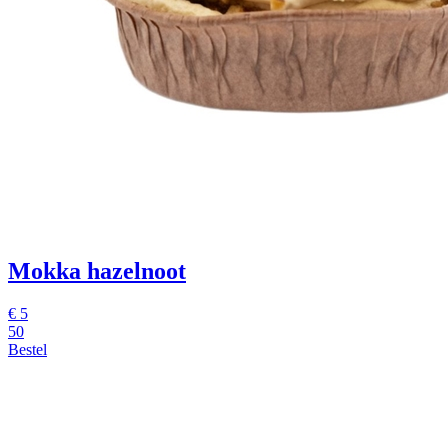
Mokka hazelnoot
€
5
50
Bestel