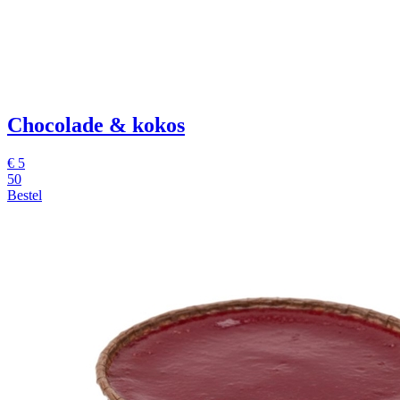
Chocolade & kokos
€
5
50
Bestel