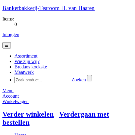
Banketbakkerij-Tearoom H. van Haaren
Items:
0
Inloggen
☰
Assortiment
Wie zijn wij?
Bredaos koekske
Maatwerk
Zoeken
Menu
Account
Winkelwagen
Verder winkelen
Verdergaan met
bestellen