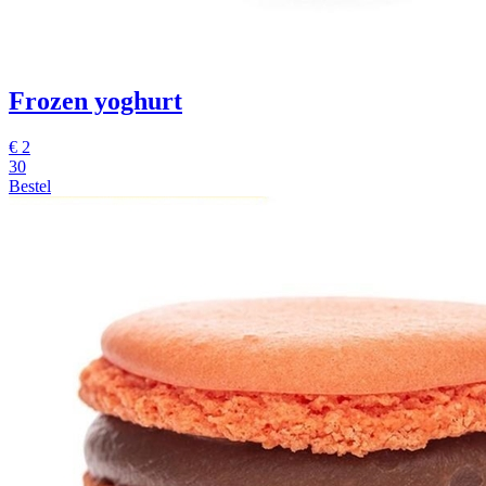
Frozen yoghurt
€
2
30
Bestel