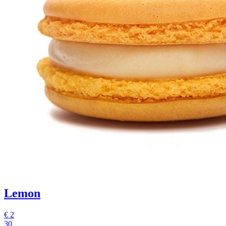
Lemon
€
2
30