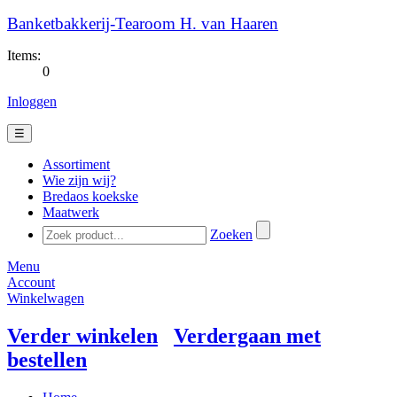
Banketbakkerij-Tearoom H. van Haaren
Items:
0
Inloggen
☰
Assortiment
Wie zijn wij?
Bredaos koekske
Maatwerk
Zoeken
Menu
Account
Winkelwagen
Verder winkelen
Verdergaan met
bestellen