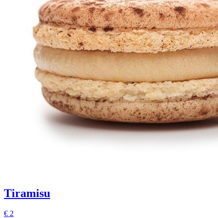
Tiramisu
€
2