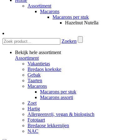
Home
Assortiment
Macarons
Macarons per stuk
Hazelnut Nutella
Zoeken
Bekijk hele assortiment
Assortiment
Vakantietas
Bredaos koekske
Gebak
Taarten
Macarons
Macarons per stuk
Macarons assorti
Zoet
Hartig
Allergeenvrij, vegan & biologisch
Fototaart
Bredaose lekkernijen
NAC