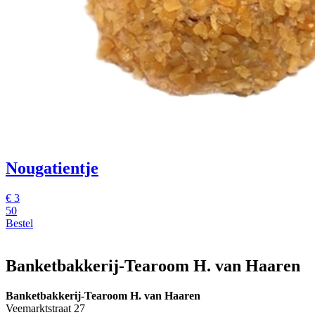
Nougatientje
€
3
50
Bestel
Banketbakkerij-Tearoom H. van Haaren
Banketbakkerij-Tearoom H. van Haaren
Veemarktstraat 27