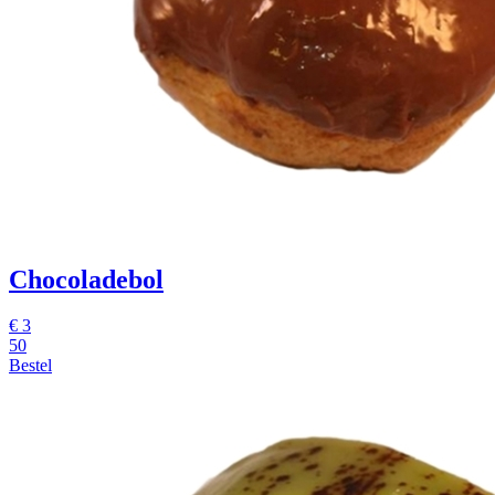
Chocoladebol
€
3
50
Bestel