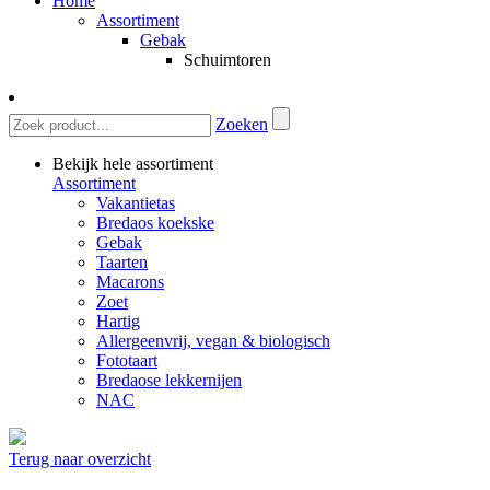
Home
Assortiment
Gebak
Schuimtoren
Zoeken
Bekijk hele assortiment
Assortiment
Vakantietas
Bredaos koekske
Gebak
Taarten
Macarons
Zoet
Hartig
Allergeenvrij, vegan & biologisch
Fototaart
Bredaose lekkernijen
NAC
Terug naar overzicht