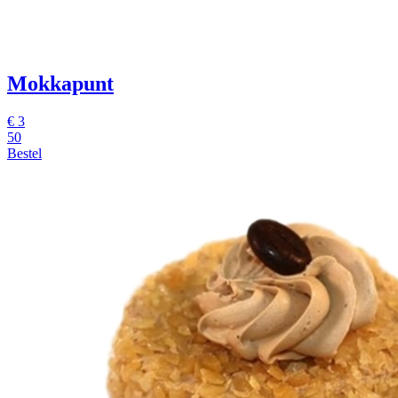
Mokkapunt
€
3
50
Bestel