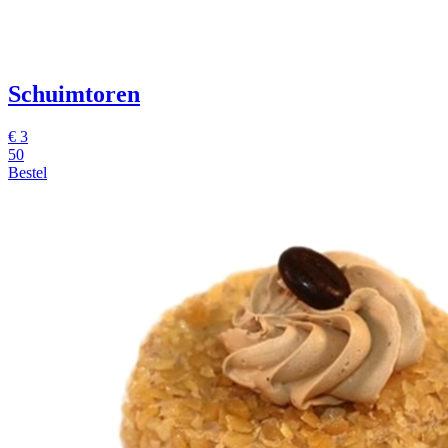
Schuimtoren
€
3
50
Bestel