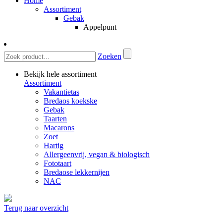
Home
Assortiment
Gebak
Appelpunt
Zoeken
Bekijk hele assortiment
Assortiment
Vakantietas
Bredaos koekske
Gebak
Taarten
Macarons
Zoet
Hartig
Allergeenvrij, vegan & biologisch
Fototaart
Bredaose lekkernijen
NAC
Terug naar overzicht