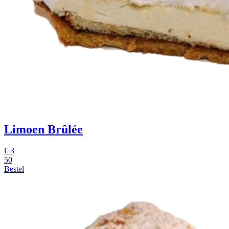
Limoen Brûlée
€
3
50
Bestel