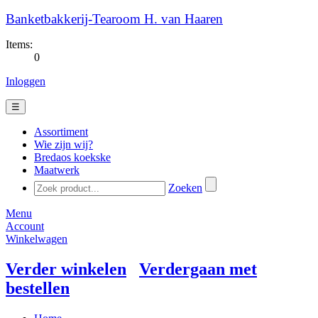
Banketbakkerij-Tearoom H. van Haaren
Items:
0
Inloggen
☰
Assortiment
Wie zijn wij?
Bredaos koekske
Maatwerk
Zoeken
Menu
Account
Winkelwagen
Verder winkelen
Verdergaan met
bestellen